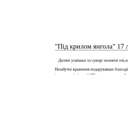
"Під крилом янгола" 17 
Дитячі усмішки та суворі чоловічі очі,н
Незабутні враження подарувавши благоді
інженерної гімназії "Під крилом янгола", 
внесли свій вклад, подарували присутнім
Кошти від благодійного концерту ( а це 
для підтримки 72 механізованої бригади