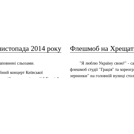
листопада 2014 року
Флешмоб на Хрещати
аповнені сльозами.
"Я люблю Україну свою!" - саме
флешмоб студії "Грація" та хореог
йний концерт Київської
зернинки" на головній вулиці стол
в якій вихованці студії " Грація"
держави!
 танець " Я люблю Україну свою".
Яскраві вишиванки, чудовий тано
понад 22 тис. гривень) передані
столиці.
 Збройних Сил україни.
Приємно, що наші вихованці рос