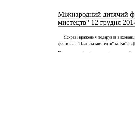
Міжнародний дитячий ф
мистецтв" 12 грудня 201
Яскраві враження подарував вихованцям
фестиваль "Планета мистецтв" м. Київ, Д
Поважне журі оцінило наші композиції т
- "Веселий Капітошка" - 2 премія
- "Купальський вечір" - 1 премія
Молодці. Так тримати!