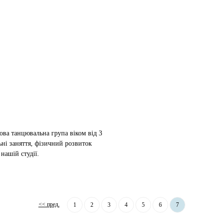
ва танцювальна група віком від 3
льні заняття, фізичний розвиток
нашій студії.
<< пред.
1
2
3
4
5
6
7