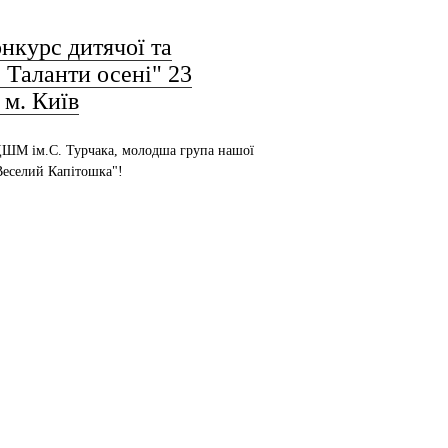
нкурс дитячої та
 Таланти осені" 23
 м. Київ
ШМ ім.С. Турчака, молодша група нашої
"Веселий Капітошка"!