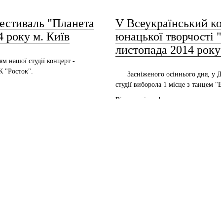
естиваль "Планета
V Всеукраїнський ко
4 року м. Київ
юнацької творчості "
листопада 2014 року
 нашої студії концерт -
К "Росток".
Засніженого осіннього дня, у Д
студії виборола 1 місце з танцем 
ак:
Вітаємо дівчат!
Попереду ще багато перемог!