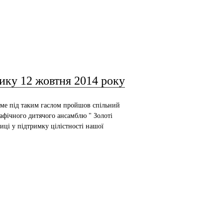
ку 12 жовтня 2014 року
 під таким гаслом пройшов спільний
рафічного дитячого ансамблю " Золоті
иці у підтримку цілістності нашої
к не залишили байдужими киян та гостей
туть справжніми патріотами України!