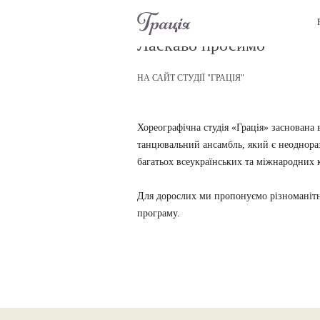
Ласкаво просимо
НА САЙТ СТУДІЇ "ГРАЦІЯ"
Хореографічна студія «Грація» заснована 
танцювальний ансамбль, який є неоднор
багатьох всеукраїнських та міжнародних к
Для дорослих ми пропонуємо різноманіт
програму.