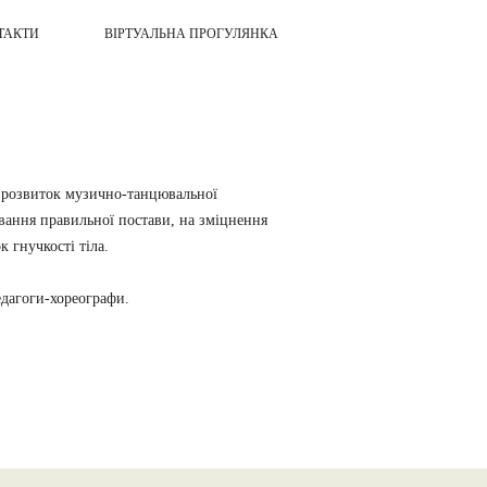
ТАКТИ
ВІРТУАЛЬНА ПРОГУЛЯНКА
а розвиток музично-танцювальної
ування правильної постави, на зміцнення
к гнучкості тіла.
едагоги-хореографи.