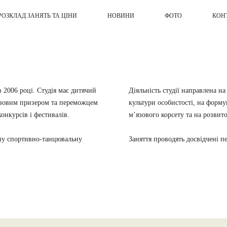
РОЗКЛАД ЗАНЯТЬ ТА ЦІНИ
НОВИНИ
ФОТО
КОН
в 2006 році. Студія має дитячий
Діяльність студії направлена н
азовим призером та переможцем
культури особистості, на форм
онкурсів і фестивалів.
м’язового корсету та на розвито
ну спортивно-танцювальну
Заняття проводять досвідчені п