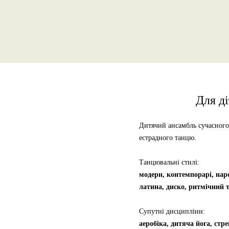
Для д
Дитячий ансамбль сучасного
естрадного танцю.
Танцювальні стилі:
модерн, контемпорарі, нар
латина, диско, ритмічний 
Супутні дисципліни:
аеробіка, дитяча йога, стр