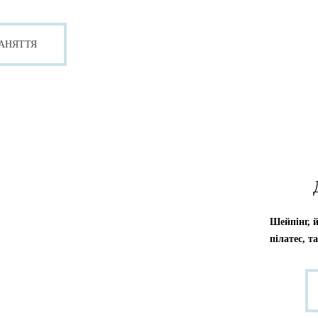
ЗАНЯТТЯ
Шейпінг, й
пілатес, т