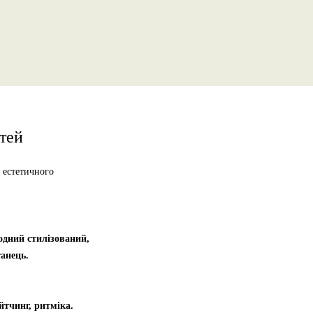
ітей
 естетичного
одний стилізований,
танець.
ейтчинг, ритміка.